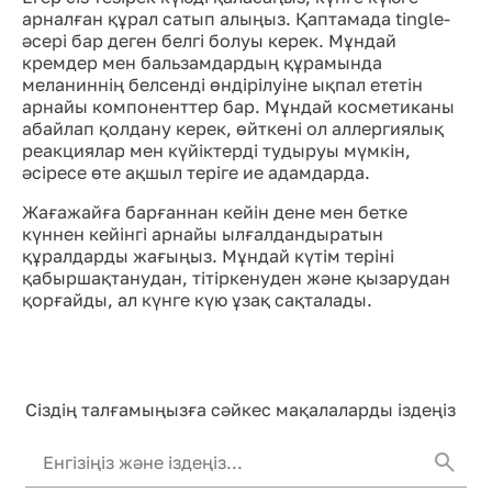
арналған құрал сатып алыңыз. Қаптамада tingle-
әсері бар деген белгі болуы керек. Мұндай
кремдер мен бальзамдардың құрамында
меланиннің белсенді өндірілуіне ықпал ететін
арнайы компоненттер бар. Мұндай косметиканы
абайлап қолдану керек, өйткені ол аллергиялық
реакциялар мен күйіктерді тудыруы мүмкін,
әсіресе өте ақшыл теріге ие адамдарда.
Жағажайға барғаннан кейін дене мен бетке
күннен кейінгі арнайы ылғалдандыратын
құралдарды жағыңыз. Мұндай күтім теріні
қабыршақтанудан, тітіркенуден және қызарудан
қорғайды, ал күнге күю ұзақ сақталады.
Сіздің талғамыңызға сәйкес мақалаларды іздеңіз