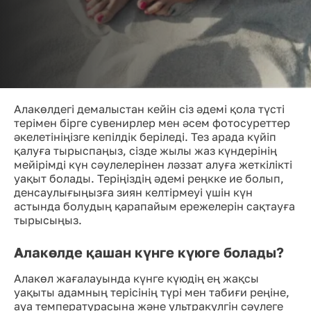
Алакөлдегі демалыстан кейін сіз әдемі қола түсті
терімен бірге сувенирлер мен әсем фотосуреттер
әкелетініңізге кепілдік беріледі. Тез арада күйіп
қалуға тырыспаңыз, сізде жылы жаз күндерінің
мейірімді күн сәулелерінен ләззат алуға жеткілікті
уақыт болады. Теріңіздің әдемі реңкке ие болып,
денсаулығыңызға зиян келтірмеуі үшін күн
астында болудың қарапайым ережелерін сақтауға
тырысыңыз.
Алакөлде қашан күнге күюге болады?
Алакөл жағалауында күнге күюдің ең жақсы
уақыты адамның терісінің түрі мен табиғи реңіне,
ауа температурасына және ультракүлгін сәулеге