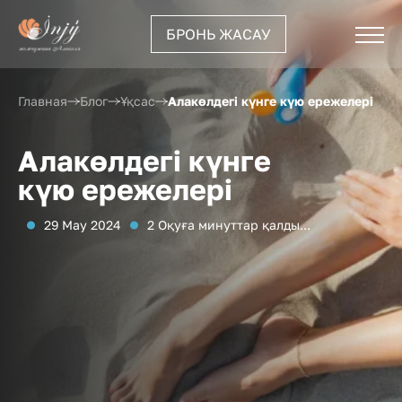
БРОНЬ ЖАСАУ
Алакөлдегі күнге күю ережелері
Главная
Блог
Ұқсас
Алакөлдегі күнге
күю ережелері
29 May 2024
2 Оқуға минуттар қалды...