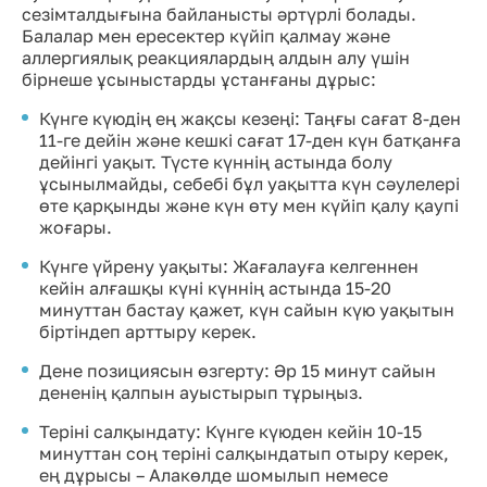
сезімталдығына байланысты әртүрлі болады.
Балалар мен ересектер күйіп қалмау және
аллергиялық реакциялардың алдын алу үшін
бірнеше ұсыныстарды ұстанғаны дұрыс:
Күнге күюдің ең жақсы кезеңі: Таңғы сағат 8-ден
11-ге дейін және кешкі сағат 17-ден күн батқанға
дейінгі уақыт. Түсте күннің астында болу
ұсынылмайды, себебі бұл уақытта күн сәулелері
өте қарқынды және күн өту мен күйіп қалу қаупі
жоғары.
Күнге үйрену уақыты: Жағалауға келгеннен
кейін алғашқы күні күннің астында 15-20
минуттан бастау қажет, күн сайын күю уақытын
біртіндеп арттыру керек.
Дене позициясын өзгерту: Әр 15 минут сайын
дененің қалпын ауыстырып тұрыңыз.
Теріні салқындату: Күнге күюден кейін 10-15
минуттан соң теріні салқындатып отыру керек,
ең дұрысы – Алакөлде шомылып немесе