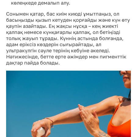
көлеңкеде демалып алу.
Сонымен қатар, бас киім киюді ұмытпаңыз, ол
басыңызды қызып кетуден қорғайды және күн өту
қаупін азайтады. Ең жақсы нұсқа – кең жиекті
қалпақ немесе күнқағарлы қалпақ, ол бетіңізді
толық жауып тұрады. Күннің астында болғанда,
адам еріксіз көздерін сығырайтады, ал
ультракүлгін сәуле терінің кебуіне әкеледі.
Нәтижесінде, бетте ерте әжімдер мен пигменттік
дақтар пайда болады.