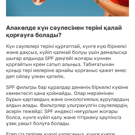
Алакөлде күн сәулесінен теріні қалай
қорғауға болады?
Күн сәулелері теріні құрғатпай, күнге күю біркелкі
және дақсыз, күйіп қалмай болуы үшін демалысқа
шығар алдында SPF деңгейі жоғары күннен
қорғайтын крем сатып алыңыз. Табиғатынан
қоңыр тері иелеріне арнайы қорғаныс қажет емес
деп ойлау үлкен қателік.
SPF фильтры бар құралдар дененің біркелкі күюіне
көмектесіп қана қоймайды. Олар мерзімінен
бұрын қартаюдың және онкологиялық аурулардың
алдын алады. Фильтрлер ультракүлгін сәулелердің
әсерін тежейді: SPF индексі неғұрлым жоғары
болса, күнге күйіп қалу және тітіркену қаупінсіз
ұзақ уақыт болуға болады.
Егер сіз тезірек күюді қаласаңыз, күнге күюге