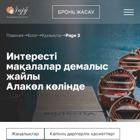
БРОНЬ ЖАСАУ
Page 2
Главная
Блог
Қызықты
Интересті
мақалалар демалыс
жайлы
Алакөл көлінде
Жаңалықтар
Көлінің дәрігерлік қасиеттері