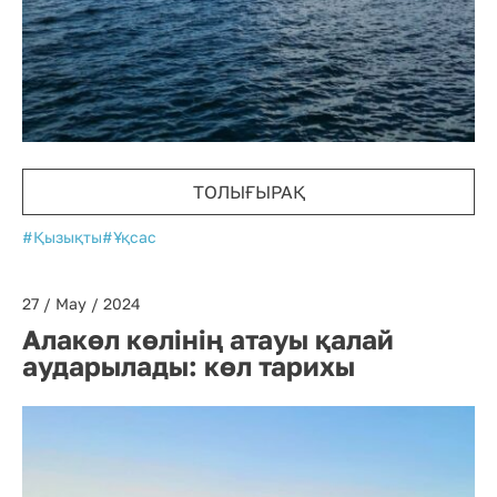
ТОЛЫҒЫРАҚ
#Қызықты
#Ұқсас
27 / May / 2024
Алакөл көлінің атауы қалай
аударылады: көл тарихы