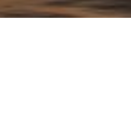
Ищите статьи по вкусу
Оглавление
е
Что ловится на Алаколе?
Рыбалка на озере Алаколь
Как правильно рыбачить на Алаколе?