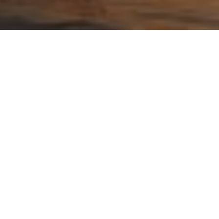
ого отдыха и оздоровления. Юго-восточное и восточное
елей рыбалки. Посидеть с удочкой можно на берегу в
с собой ПВХ лодку, вам удастся отплыть на глубину,
 удочку или спиннинг.
ет везде: можете смело бронировать номер в гостиниц
равильный подход к рыбе, которую вы хотите поймать.
 водится около 20 видов рыб. Наиболее популярные