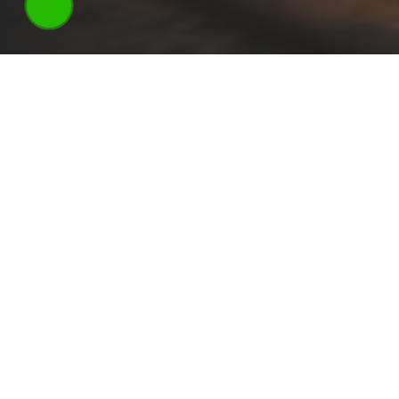
Алаколь – отличное место не только для семейн
побережье озера – это настоящий рай для любит
зарослях камыша или деревьев. А если возьмете 
бросить якорь подальше от пляжа и рыбалить на
Что ловится на Алаколе?
В пределах курортной зоны Алаколя клевать буд
в любом прибрежном поселке. Главное – знать п
Всего в группе водоемов природного комплекса
среди них:
Судак;
Восточный лещ;