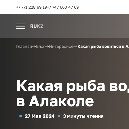
+7 771 228 99 19
+7 747 660 47 69
RU
KZ
Главная
Блог
Интересное
Какая рыба водиться в А
Какая рыба во
в Алаколе
27 Мая 2024
3 минуты чтения