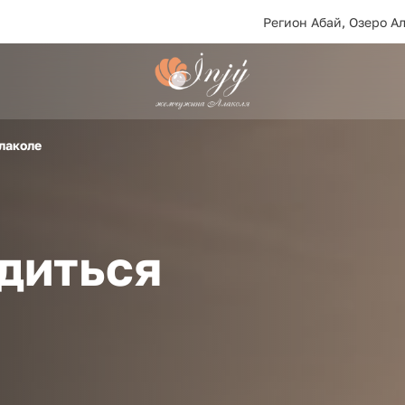
Регион Абай, Озеро Ал
лаколе
диться